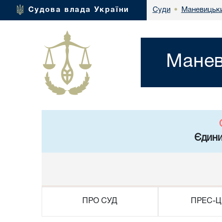
Маневицьки
Судова влада України
Суди
•
Манев
Єдини
ПРО СУД
ПРЕС-Ц