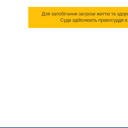
Для запобігання загрози життю та здоро
Суди здійснюють правосуддя в 