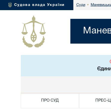
Маневицьки
Судова влада України
Суди
•
Манев
Єдини
ПРО СУД
ПРЕС-Ц