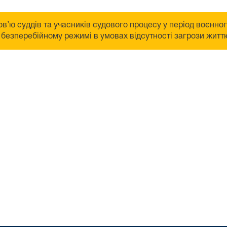
в’ю суддів та учасників судового процесу у період воєнно
безперебійному режимі в умовах відсутності загрози життю