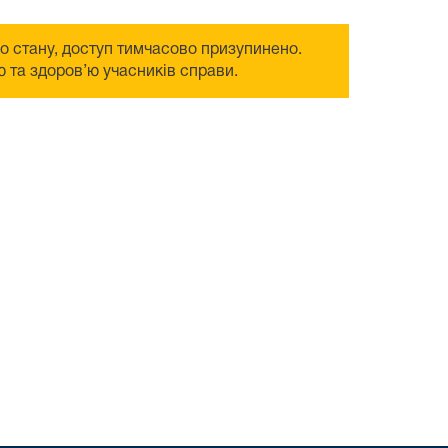
го стану, доступ тимчасово призупинено.
 та здоров’ю учасників справи.