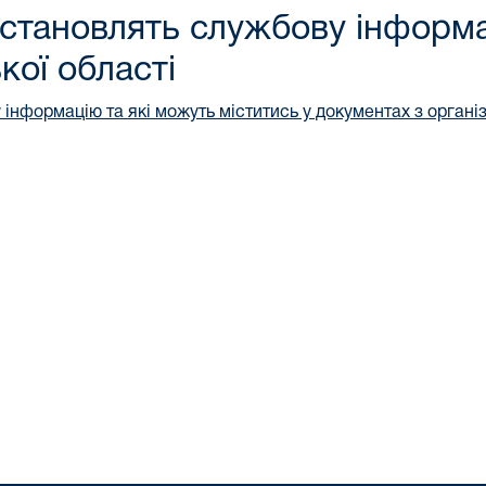
о становлять службову інфор
кої області
нформацію та які можуть міститись у документах з організ