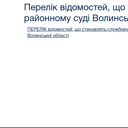
Перелік відомостей, щ
районному суді Волинсь
ПЕРЕЛІК відомостей, що становлять службову і
Волинської області