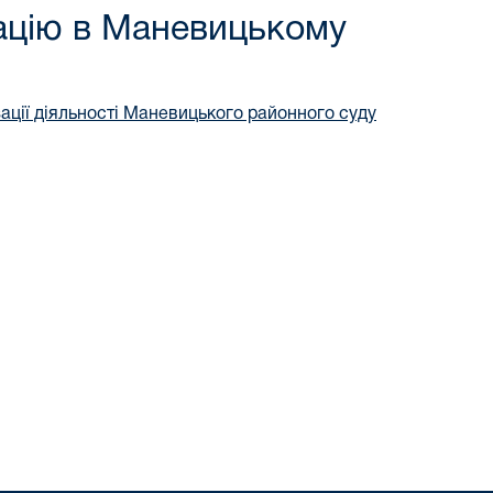
мацію в Маневицькому
ації діяльності Маневицького районного суду