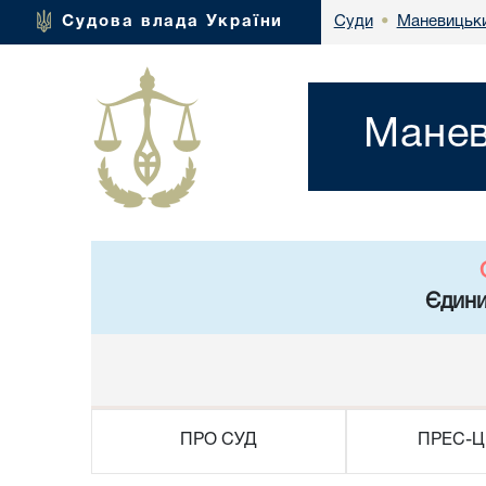
Маневицьки
Судова влада України
Суди
•
Манев
Єдини
ПРО СУД
ПРЕС-Ц