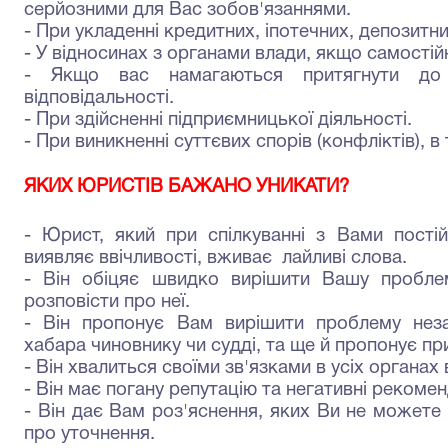
серйозними для Вас зобов'язаннями.
-
При укладенні кредитних, іпотечних, депозитни
-
У відносинах з органами влади, якщо самостійн
-
Якщо вас намагаються притягнути до к
відповідальності.
- При здійсненні підприємницької діяльності.
- При виникненні суттєвих спорів (конфліктів), в
ЯКИХ ЮРИСТІВ БАЖАНО УНИКАТИ?
- Юрист, який при спілкуванні з Вами постійн
виявляє ввічливості, вживає лай­ливі слова.
-
Він обіцяє швидко вирішити Вашу пробле
розповісти про неї.
-
Він пропонує Вам вирішити проблему неза
хабара чиновнику чи судді, та ще й пропонує пр
- Він хвалиться своїми зв'язками в усіх органах 
- Він має погану репутацію та негативні рекоменда
-
Він дає Вам роз'яснення, яких Ви не можете 
про уточнення.