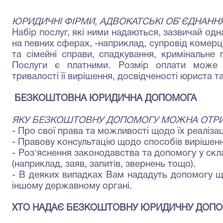
ЮРИДИЧНІ ФІРМИ, АДВОКАТСЬКІ ОБ
’
ЄДНАННЯ
Набір послуг, які ними надаються, зазвичай одн
на певних сферах, -наприклад, супровід комерці
та сімейні справи, спадкування, кримі­нальне
Послуги є платними. Розмір оплати може 
тривалості її вирішення, досвідченості юрис­та та
БЕЗКОШТОВНА ЮРИДИЧНА ДОПОМОГА
ЯКУ БЕЗКОШТОВНУ ДОПОМОГУ МОЖНА ОТР
-
Про свої права та можливості щодо їх реалізаці
- Правову консультацію щодо способів вирішенн
-
Роз'яснення законодавства та допомогу у скл
(наприклад, заяв, за­питів, звернень тощо).
-
В деяких випадках Вам нададуть допомогу що
іншому державному органі.
ХТО НАДАЄ БЕЗКОШТОВНУ ЮРИДИЧНУ ДОПО