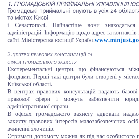
1.
ГРОМАДСЬКІЙ ПРИЙМАЛЬНІ
УПРАВЛІННЯ ЮС
Громадські приймальні існують в усіх 24 област
та містах Києві
і Севастополі. Найчастіше вони знаходятьс
адміністрацій. Інформа­цію щодо адрес та контакті
сайті Міністерства юстиції України
www
.
minjust
.
g
2.
центри
правових
консультацій
та
офіси
громадського
захисту
Експерементальні центри, що фінансуються між
фондами. Перші такі центри були створені у міста
Київської області.
В центрах правових консультацій надають базові п
правової сфери і можуть забезпечити юрид
адміністративної справи.
В офісах громадського захисту адвокати надаю
захисту правових інтересів малозабезпечених ос
вчиненні злочинів.
Отримати допомогу можна як під час особистого п