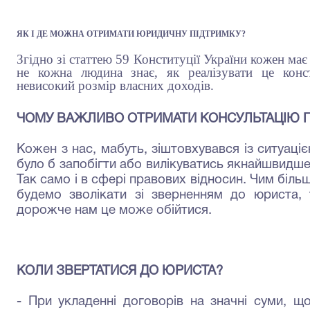
ЯК І ДЕ МОЖНА ОТРИМАТИ ЮРИДИЧНУ ПІДТРИМКУ?
Згідно зі статтею 59 Конституції України кожен має
не кожна людина знає, як реалізувати це конс
невисокий розмір власних доходів.
ЧОМУ ВАЖЛИВО ОТРИМАТИ КОНСУЛЬТАЦІЮ 
Кожен з нас, мабуть, зіштовхувався із ситуац
було б запобігти або ви­лікуватись якнайшвидше
Так само і в сфері правових відносин. Чим біль
будемо зволікати зі зверненням до юриста, 
дорожче нам це може обійтися.
КОЛИ ЗВЕРТАТИСЯ ДО ЮРИСТА?
- При укладенні договорів на значні суми, що